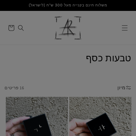
דלג
משלוח חינם בקנייה מעל 300 ש"ח (לישראל)
לתוכן
סל
הקניות
ק
טבעות כסף
ו
ל
מיון
16 פריטים
ק
צ
י
ה