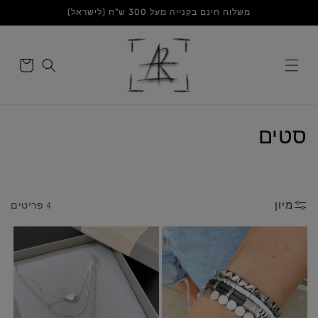
דלג
משלוח חינם בקנייה מעל 300 ש"ח (לישראל)
לתוכן
סל
הקניות
ק
סטים
ו
ל
מיון
4 פריטים
ק
צ
י
ה