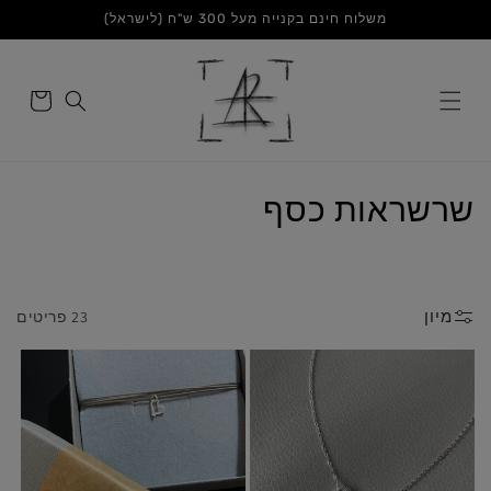
דלג
משלוח חינם בקנייה מעל 300 ש"ח (לישראל)
לתוכן
סל
הקניות
ק
שרשראות כסף
ו
ל
מיון
23 פריטים
ק
צ
י
ה