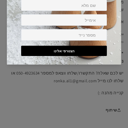
מתאים מאוד גם לקטנטנות מגיל שנתיים ומעלה. עגיל זהב
שיישאר איתן לשנים ארוכות :)
אפשר להתקלח עם התכשיט.
זמן ייצור הוא עד 14 ימי עסקים + זמן הגעת משלוח 2-7 ימי עסקים.
כל התכשיטים מיוצרים בעבודת יד אצלנו בסטודיו וזמן ההכנה של כל אחד מפורט כאן למעלה.
**פריטים בהתאמה/עיצוב אישי, נעשים לפי הזמנה ואינם
ניתנים להחלפה או החזרה.
יש לכם שאלה? התקשרו/שלחו ווצאפ למספר 050-4923634 או
שלחו לנו מייל ronka.al1@gmail.com
קנייה מהנה :)
שיתוף