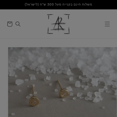
דלג
משלוח חינם בקנייה מעל 300 ש"ח (לישראל)
לתוכן
סל
הקניות
דלג
לפרטי
המוצר