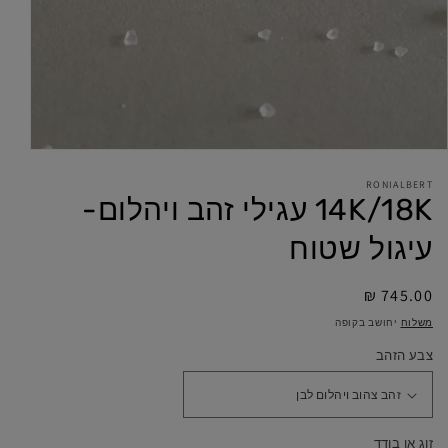
RONIALBERT
14K/18K עגילי זהב ויהלום-
עיגול שטוח
מחיר
745.00 ₪
מלא
משלוח
יחושב בקופה
צבע הזהב
זוג או בודד