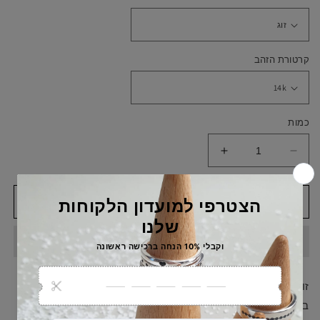
קרטורת הזהב
כמות
הפחת
הוסף
כמות
כמות
ל
ל
14K/18K
14K/18K
הוסף לסל
עגילי
עגילי
זהב
זהב
ויהלום-
ויהלום-
עיגול
עיגול
שטוח
שטוח
זוג עגילי זהב עדינים ויפהפיים משובצים ביהלומים, עשויים
בעבודת יד, מזהב 14K או 18K צהוב/לבן/אדום לבחירתכם.