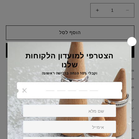
הפחת
הוסף
כמות
כמות
ל
ל
צמיד
צמיד
הוסף לסל
זהב
זהב
וזרקון
וזרקון
Buy it now
BALI-
BALI-
אפור
אפור
צמיד מהמם עם זרקון מרכזי ואבני המטייט בצבע זהב עם חוט אפור, וחרוזי כסף 925 בציפוי זהב.
הצמיד מיוצר בעבודת יד, הציפוי הוא ציפוי זהב מיקרוני עבה ועמיד במיוחד.
הצמיד יפה לענידה לבדו, ומושלם במיוחד בשילוב עם צמידים נוספים כמו בתמונות.
*ניתן להתקלח עם הצמיד.
*הצמיד ONE SIZE וניתן להתאים אותו לכל המידות.
*הכנת ההזמנה לאיסוף/ משלוח אורכת עד 5 ימי עסקים.
זמני הגעת משלוחים 2-5 ימי עסקים.
כל התכשיטים מיוצרים בעבודת יד אצלנו בסטודיו וזמן ההכנה של כל אחד מפורט כאן למעלה.