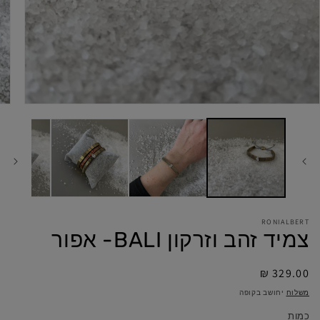
RONIALBERT
צמיד זהב וזרקון BALI- אפור
מחיר
329.00 ₪
מלא
משלוח
יחושב בקופה
כמות