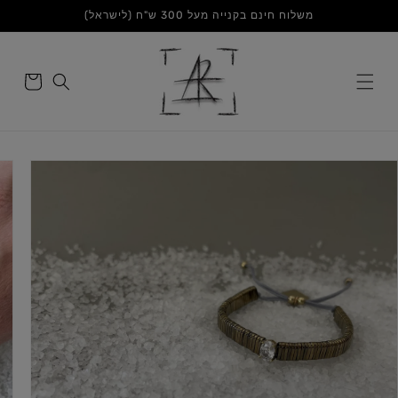
דלג
משלוח חינם בקנייה מעל 300 ש"ח (לישראל)
לתוכן
סל
הקניות
דלג
לפרטי
המוצר