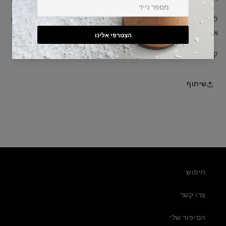
לכל שאלה אנא התקשרו /שלחו WhatsApp למספר 050-4923634
או שלחו לנו מייל Ronka.al1@gmail.com
קנייה מהנה :)
שיתוף
חיפוש
צרו קשר
הסיפור שלי