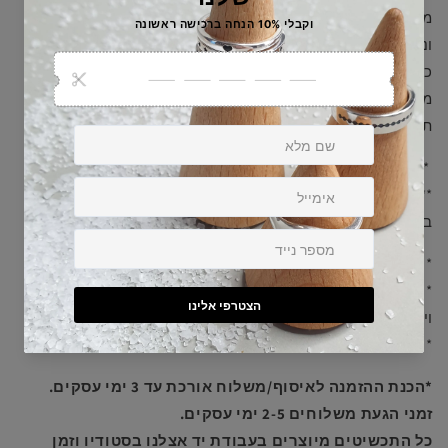
מהו קוד מורס? קוד של אותיות האלף-בית או ABC בקווים
ונקודות.
כך רשומה המילה על הצמיד בעזרת חרוזי כסף התואמים לקוד
מורס.
תכשיט אישי שיישאר איתך לתמיד, מעצים, מחזק ומרגש!
*אנא רישמו לנו בהערות משלוח מילה/שם עד 4 אותיות.
**במידה ויש לכם מילה עם יותר מ-4 אותיות, אנא ציינו זאת
בהערות משלוח ונחזור אליכם לטיפול בבקשה.
* אפשר להתקלח איתו.
* הצמיד במידה ONE SIZE מתאים לכל אחת ואחד, נשים, גברים
וילדים.
* צמיד יוניסקס המתאים לשני המינים.
*הכנת ההזמנה לאיסוף/משלוח אורכת עד 3 ימי עסקים.
זמני הגעת משלוחים 2-5 ימי עסקים.
כל התכשיטים מיוצרים בעבודת יד אצלנו בסטודיו וזמן